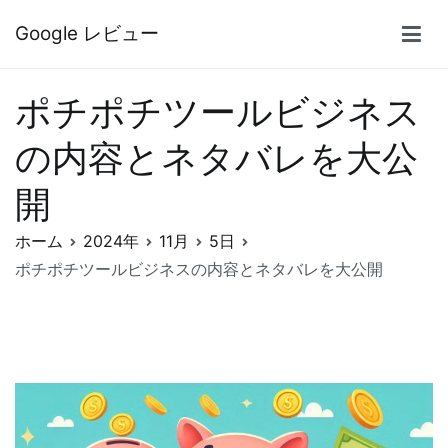
内
Google レビュー
容
を
ス
ポチポチツールビジネス
キ
ッ
の内容とネタバレを大公
プ
開
ホーム
2024年
11月
5日
ポチポチツールビジネスの内容とネタバレを大公開