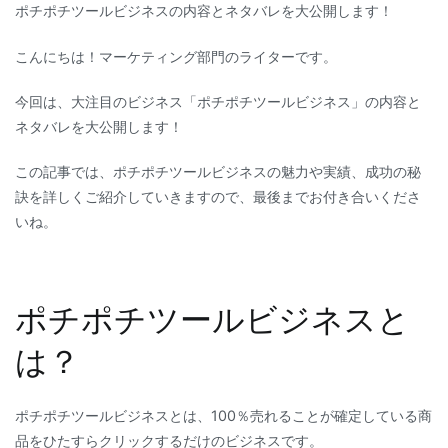
ポチポチツールビジネスの内容とネタバレを大公開します！
チ
ツ
こんにちは！マーケティング部門のライターです。
ー
ル
今回は、大注目のビジネス「ポチポチツールビジネス」の内容と
ビ
ネタバレを大公開します！
ジ
ネ
この記事では、ポチポチツールビジネスの魅力や実績、成功の秘
ス
訣を詳しくご紹介していきますので、最後までお付き合いくださ
の
いね。
内
容
と
ポチポチツールビジネスと
ネ
タ
は？
バ
レ
を
ポチポチツールビジネスとは、100％売れることが確定している商
大
品をひたすらクリックするだけのビジネスです。